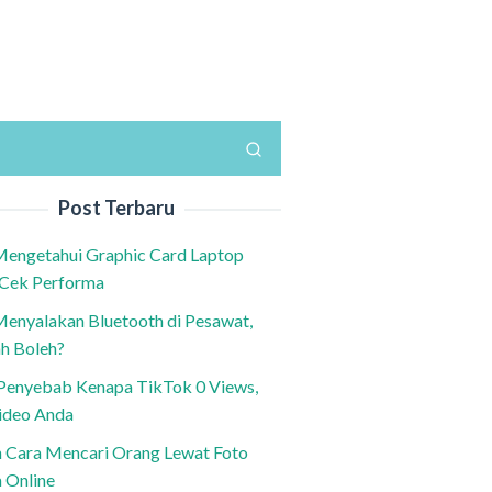
Post Terbaru
Mengetahui Graphic Card Laptop
 Cek Performa
Menyalakan Bluetooth di Pesawat,
h Boleh?
h Penyebab Kenapa TikTok 0 Views,
ideo Anda
n Cara Mencari Orang Lewat Foto
a Online