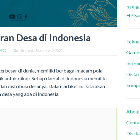
3 Pili
HP Sa
ran Desa di Indonesia
Tekno
9999
Diposting pada
September 2, 2023
Game
Intern
terbesar di dunia, memiliki berbagai macam pola
Diskus
 untuk dikaji. Setiap daerah di Indonesia memiliki
kompu
 distribusi desanya. Dalam artikel ini, kita akan
esa yang ada di Indonesia.
About
Conta
Discl