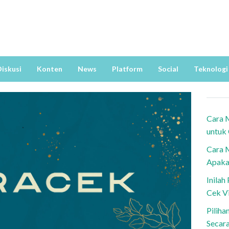
iskusi
Konten
News
Platform
Social
Teknologi
Cara 
untuk
Cara 
Apaka
Inila
Cek V
Piliha
Secar