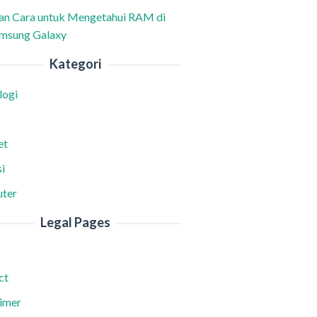
han Cara untuk Mengetahui RAM di
msung Galaxy
Kategori
logi
et
i
ter
Legal Pages
ct
aimer