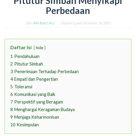
Pitutur Simbah Menyikapi
Perbedaan
Oleh
Alfa Batch ALL
Diposting pada
Desember 26, 2023
Daftar Isi
hide
1
Pendahuluan
2
Pitutur Simbah
3
Penerimaan Terhadap Perbedaan
4
Empati dan Pengertian
5
Toleransi
6
Komunikasi yang Baik
7
Perspektif yang Beragam
8
Menghargai Keragaman Budaya
9
Menjaga Keharmonisan
10
Kesimpulan