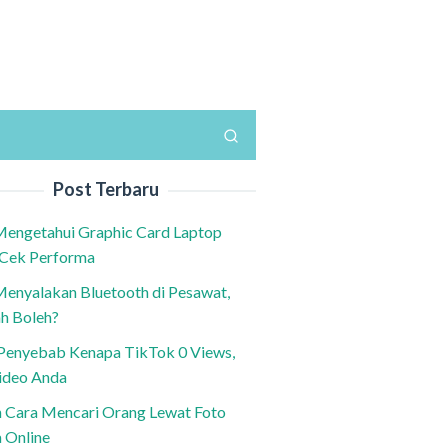
Post Terbaru
Mengetahui Graphic Card Laptop
 Cek Performa
Menyalakan Bluetooth di Pesawat,
h Boleh?
h Penyebab Kenapa TikTok 0 Views,
ideo Anda
n Cara Mencari Orang Lewat Foto
a Online