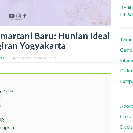
3 Pili
HP Sa
artani Baru: Hunian Ideal
Tekno
giran Yogyakarta
Game
 ALL
Diposting pada
Desember 26, 2023
Intern
Diskus
kompu
gyakarta
n
i
About
Conta
KPR
Discl
tungkan