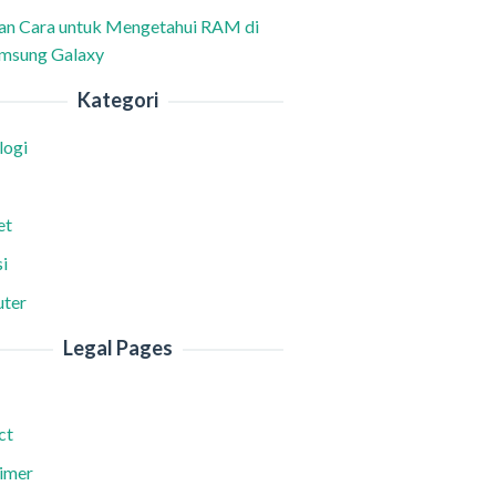
han Cara untuk Mengetahui RAM di
msung Galaxy
Kategori
logi
et
i
ter
Legal Pages
ct
aimer