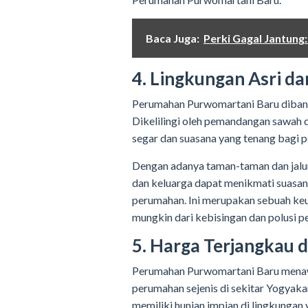
Baca Juga:
Perki Gagal Jantung
4. Lingkungan Asri da
Perumahan Purwomartani Baru dibangu
Dikelilingi oleh pemandangan sawah
segar dan suasana yang tenang bagi 
Dengan adanya taman-taman dan jalur
dan keluarga dapat menikmati suasan
perumahan. Ini merupakan sebuah keu
mungkin dari kebisingan dan polusi p
5. Harga Terjangkau d
Perumahan Purwomartani Baru menaw
perumahan sejenis di sekitar Yogyaka
memiliki hunian impian di lingkungan 