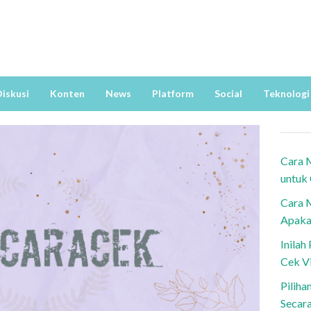
iskusi
Konten
News
Platform
Social
Teknologi
Cara 
untuk
Cara 
Apaka
Inila
Cek V
Piliha
Secar