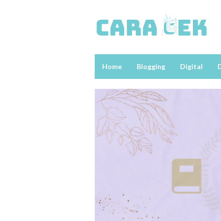
Loncat
ke
konten
Home
Blogging
Digital
D