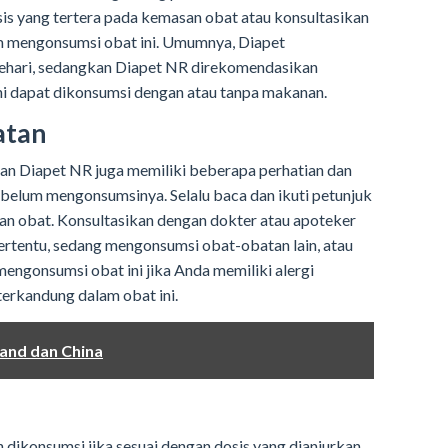
osis yang tertera pada kemasan obat atau konsultasikan
m mengonsumsi obat ini. Umumnya, Diapet
sehari, sedangkan Diapet NR direkomendasikan
ini dapat dikonsumsi dengan atau tanpa makanan.
atan
dan Diapet NR juga memiliki beberapa perhatian dan
ebelum mengonsumsinya. Selalu baca dan ikuti petunjuk
n obat. Konsultasikan dengan dokter atau apoteker
tertentu, sedang mengonsumsi obat-obatan lain, atau
mengonsumsi obat ini jika Anda memiliki alergi
terkandung dalam obat ini.
and dan China
ikonsumsi jika sesuai dengan dosis yang dianjurkan.