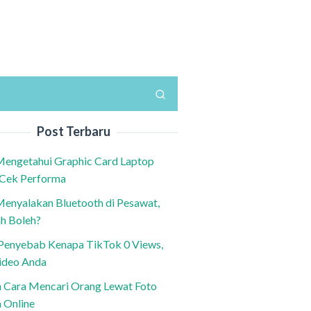
Post Terbaru
Mengetahui Graphic Card Laptop
 Cek Performa
Menyalakan Bluetooth di Pesawat,
h Boleh?
h Penyebab Kenapa TikTok 0 Views,
ideo Anda
n Cara Mencari Orang Lewat Foto
a Online