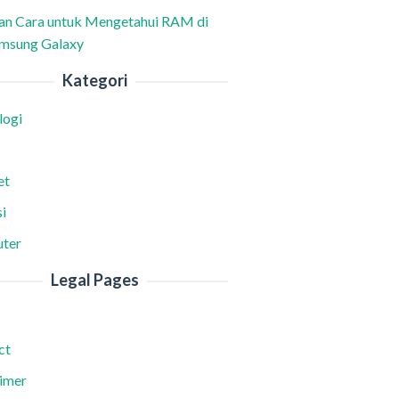
han Cara untuk Mengetahui RAM di
msung Galaxy
Kategori
logi
et
i
ter
Legal Pages
ct
aimer