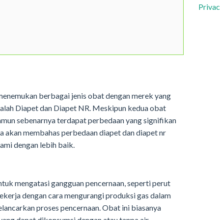
Privac
a menemukan berbagai jenis obat dengan merek yang
adalah Diapet dan Diapet NR. Meskipun kedua obat
namun sebenarnya terdapat perbedaan yang signifikan
kita akan membahas perbedaan diapet dan diapet nr
ami dengan lebih baik.
ntuk mengatasi gangguan pencernaan, seperti perut
ekerja dengan cara mengurangi produksi gas dalam
ancarkan proses pencernaan. Obat ini biasanya
yang dapat dikonsumsi dengan atau tanpa air.