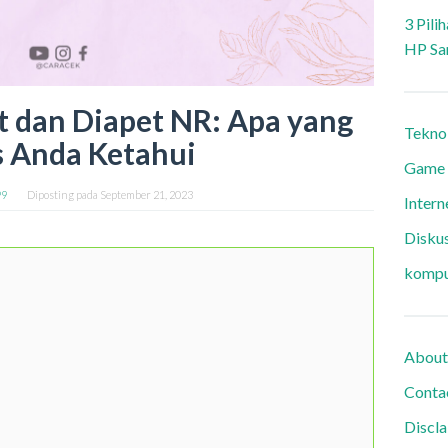
3 Pili
HP Sa
t dan Diapet NR: Apa yang
Tekno
 Anda Ketahui
Game
99
Diposting pada
September 21, 2023
Intern
Diskus
kompu
About
Conta
Discl