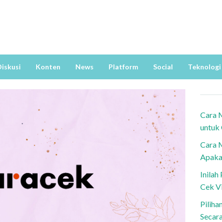
iskusi
Konten
News
Platform
Social
Teknologi
Cara 
untuk
Cara 
Apaka
Inila
Cek V
Piliha
Secar