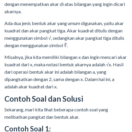
dengan menempatkan akar di atas bilangan yang ingin dicari
akarnya.
Ada dua jenis bentuk akar yang umum digunakan, yaitu akar
kuadrat dan akar pangkat tiga. Akar kuadrat ditulis dengan
menggunakan simbol √, sedangkan akar pangkat tiga ditulis
dengan menggunakan simbol ∛.
Misalnya, jika kita memiliki bilangan x dan ingin mencari akar
kuadrat dari x, maka notasi bentuk akarnya adalah √x. Hasil
dari operasi bentuk akar ini adalah bilangan a, yang
dipangkatkan dengan 2, sama dengan x. Dalam hal ini, a
adalah akar kuadrat dari x.
Contoh Soal dan Solusi
Sekarang, mari kita lihat beberapa contoh soal yang
melibatkan pangkat dan bentuk akar.
Contoh Soal 1: