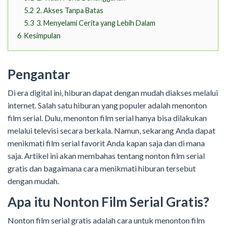
5.2
2. Akses Tanpa Batas
5.3
3. Menyelami Cerita yang Lebih Dalam
6
Kesimpulan
Pengantar
Di era digital ini, hiburan dapat dengan mudah diakses melalui
internet. Salah satu hiburan yang populer adalah menonton
film serial. Dulu, menonton film serial hanya bisa dilakukan
melalui televisi secara berkala. Namun, sekarang Anda dapat
menikmati film serial favorit Anda kapan saja dan di mana
saja. Artikel ini akan membahas tentang nonton film serial
gratis dan bagaimana cara menikmati hiburan tersebut
dengan mudah.
Apa itu Nonton Film Serial Gratis?
Nonton film serial gratis adalah cara untuk menonton film