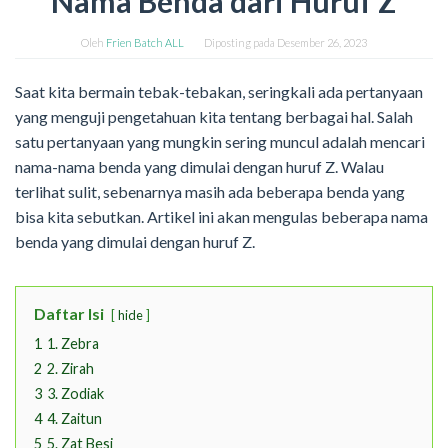
Nama Benda dari Huruf Z
Oleh
Frien Batch ALL
Diposting pada
Desember 26, 2023
Saat kita bermain tebak-tebakan, seringkali ada pertanyaan
yang menguji pengetahuan kita tentang berbagai hal. Salah
satu pertanyaan yang mungkin sering muncul adalah mencari
nama-nama benda yang dimulai dengan huruf Z. Walau
terlihat sulit, sebenarnya masih ada beberapa benda yang
bisa kita sebutkan. Artikel ini akan mengulas beberapa nama
benda yang dimulai dengan huruf Z.
Daftar Isi
hide
1
1. Zebra
2
2. Zirah
3
3. Zodiak
4
4. Zaitun
5
5. Zat Besi