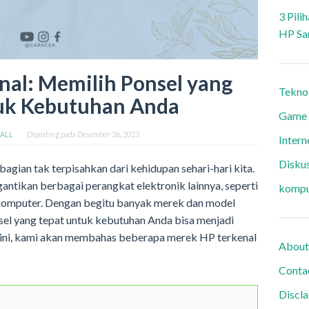
3 Pili
HP Sa
nal: Memilih Ponsel yang
Tekno
uk Kebutuhan Anda
Game
 ALL
Diposting pada
Desember 26, 2023
Intern
Diskus
i bagian tak terpisahkan dari kehidupan sehari-hari kita.
antikan berbagai perangkat elektronik lainnya, seperti
kompu
komputer. Dengan begitu banyak merek dan model
nsel yang tepat untuk kebutuhan Anda bisa menjadi
 ini, kami akan membahas beberapa merek HP terkenal
About
Conta
Discl