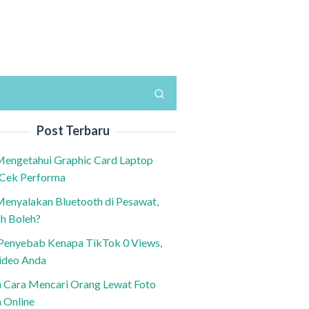
Post Terbaru
Mengetahui Graphic Card Laptop
 Cek Performa
Menyalakan Bluetooth di Pesawat,
h Boleh?
h Penyebab Kenapa TikTok 0 Views,
ideo Anda
n Cara Mencari Orang Lewat Foto
a Online