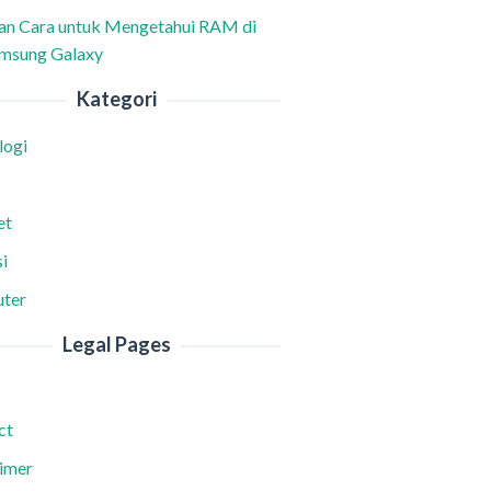
han Cara untuk Mengetahui RAM di
msung Galaxy
Kategori
logi
et
i
ter
Legal Pages
ct
aimer