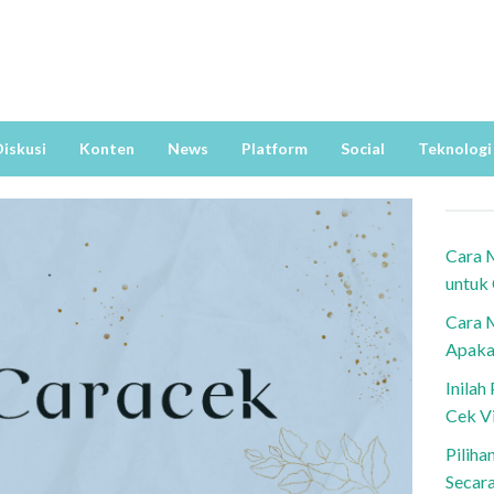
iskusi
Konten
News
Platform
Social
Teknologi
Cara 
untuk
Cara 
Apaka
Inila
Cek V
Piliha
Secar