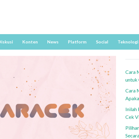
iskusi
Konten
News
Platform
Social
Teknologi
Cara 
untuk
Cara 
Apaka
Inila
Cek V
Piliha
Secar