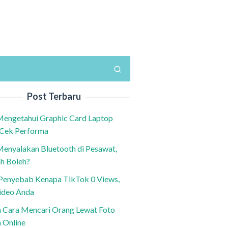
Post Terbaru
Mengetahui Graphic Card Laptop
 Cek Performa
Menyalakan Bluetooth di Pesawat,
h Boleh?
h Penyebab Kenapa TikTok 0 Views,
ideo Anda
n Cara Mencari Orang Lewat Foto
a Online