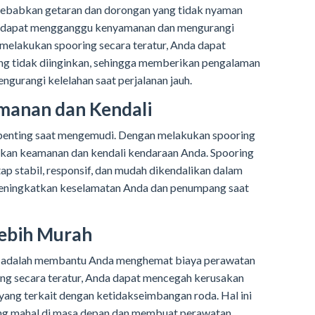
ebabkan getaran dan dorongan yang tidak nyaman
ni dapat mengganggu kenyamanan dan mengurangi
melakukan spooring secara teratur, Anda dapat
ng tidak diinginkan, sehingga memberikan pengalaman
gurangi kelelahan saat perjalanan jauh.
manan dan Kendali
 penting saat mengemudi. Dengan melakukan spooring
tkan keamanan dan kendali kendaraan Anda. Spooring
p stabil, responsif, dan mudah dikendalikan dalam
n meningkatkan keselamatan Anda dan penumpang saat
Lebih Murah
ing adalah membantu Anda menghemat biaya perawatan
ng secara teratur, Anda dapat mencegah kerusakan
ng terkait dengan ketidakseimbangan roda. Hal ini
ang mahal di masa depan dan membuat perawatan