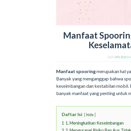
Manfaat Spoorin
Keselamat
Oleh
Alfa Batch
Manfaat spooring
merupakan hal yan
Banyak yang menganggap bahwa spoor
keseimbangan dan kestabilan mobil. 
banyak manfaat yang penting untuk 
Daftar Isi
hide
1
1. Meningkatkan Keseimbangan
2
2. Mengurangi Risiko Ban Aus Tida