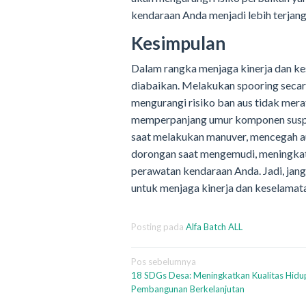
kendaraan Anda menjadi lebih terjan
Kesimpulan
Dalam rangka menjaga kinerja dan ke
diabaikan. Melakukan spooring seca
mengurangi risiko ban aus tidak mera
memperpanjang umur komponen suspen
saat melakukan manuver, mencegah a
dorongan saat mengemudi, meningkat
perawatan kendaraan Anda. Jadi, jang
untuk menjaga kinerja dan keselamat
Posting pada
Alfa Batch ALL
Navigasi
Pos sebelumnya
18 SDGs Desa: Meningkatkan Kualitas Hidu
pos
Pembangunan Berkelanjutan