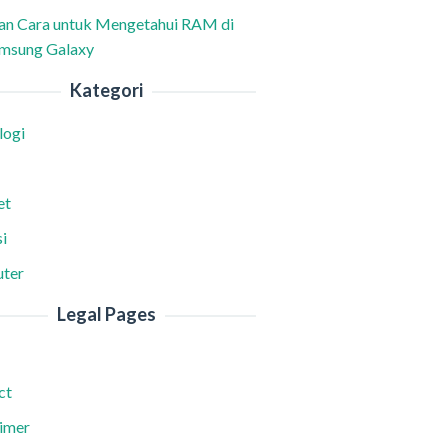
han Cara untuk Mengetahui RAM di
msung Galaxy
Kategori
logi
et
i
ter
Legal Pages
ct
aimer