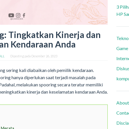
3 Pili
HP Sa
g: Tingkatkan Kinerja dan
Tekno
an Kendaraan Anda
Game
 ALL
Diposting pada
Desember 26, 2023
Intern
Diskus
g sering kali diabaikan oleh pemilik kendaraan.
ing hanya diperlukan saat terjadi masalah pada
kompu
Padahal, melakukan spooring secara teratur memiliki
meningkatkan kinerja dan keselamatan kendaraan Anda.
About
Conta
Discl
k Merata