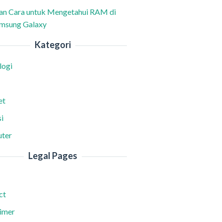
han Cara untuk Mengetahui RAM di
msung Galaxy
Kategori
logi
et
i
ter
Legal Pages
ct
aimer