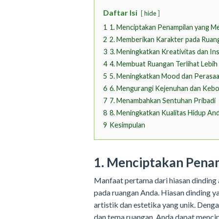
Daftar Isi
hide
1
1. Menciptakan Penampilan yang M
2
2. Memberikan Karakter pada Ruan
3
3. Meningkatkan Kreativitas dan Ins
4
4. Membuat Ruangan Terlihat Lebih
5
5. Meningkatkan Mood dan Perasa
6
6. Mengurangi Kejenuhan dan Keb
7
7. Menambahkan Sentuhan Pribadi
8
8. Meningkatkan Kualitas Hidup An
9
Kesimpulan
1. Menciptakan Pena
Manfaat pertama dari hiasan dindin
pada ruangan Anda. Hiasan dinding y
artistik dan estetika yang unik. Den
dan tema ruangan, Anda dapat mencip