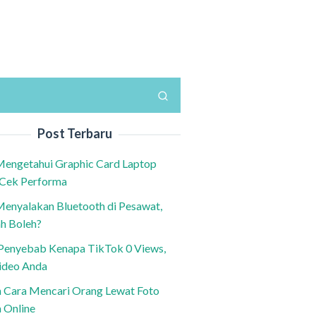
Post Terbaru
Mengetahui Graphic Card Laptop
 Cek Performa
Menyalakan Bluetooth di Pesawat,
h Boleh?
h Penyebab Kenapa TikTok 0 Views,
ideo Anda
n Cara Mencari Orang Lewat Foto
a Online