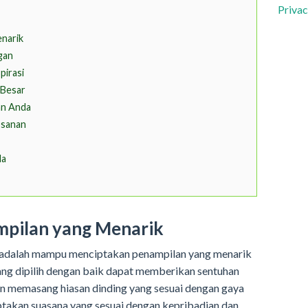
Privac
enarik
gan
pirasi
 Besar
an Anda
osanan
da
mpilan yang Menarik
g adalah mampu menciptakan penampilan yang menarik
ang dipilih dengan baik dapat memberikan sentuhan
gan memasang hiasan dinding yang sesuai dengan gaya
takan suasana yang sesuai dengan kepribadian dan