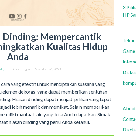
3 Pili
HP Sa
 Dinding: Mempercantik
Tekno
ingkatkan Kualitas Hidup
Game
Anda
Intern
Blog
Diposting pada
Desember 26, 2023
Diskus
kompu
 cara yang efektif untuk menciptakan suasana yang
u elemen dekorasi yang dapat memberikan sentuhan
ding. Hiasan dinding dapat menjadi pilihan yang tepat
njadi lebih menarik dan memikat. Selain memberikan
About
 memiliki manfaat lain yang bisa Anda dapatkan. Simak
Conta
aat hiasan dinding yang perlu Anda ketahui.
Discl