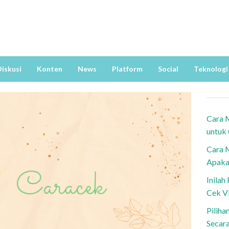
iskusi
Konten
News
Platform
Social
Teknologi
Cara 
untuk
Cara 
Apaka
Inila
Cek V
Piliha
Secar