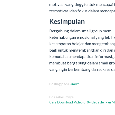
motivasi yang tinggi untuk mencapai
termotivasi dan fokus dalam mencapa
Kesimpulan
Bergabung dalam small group memilik
keterhubungan emosional yang lebih d
kesempatan belajar dan mengembangk
baik untuk mengembangkan diri dan me
kemudahan mendapatkan informasi, jar
membuat bergabung dalam small group
yang ingin berkembang dan sukses da
Posting pada
Umum
Navigasi
Pos sebelumnya
Cara Download Video di Xvideos dengan 
pos