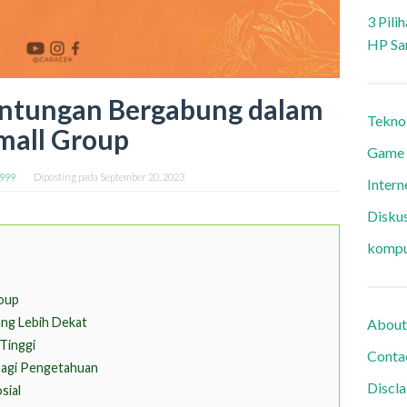
3 Pili
HP Sa
ntungan Bergabung dalam
Tekno
mall Group
Game
9999
Diposting pada
September 20, 2023
Intern
Diskus
kompu
oup
ng Lebih Dekat
About
Tinggi
Conta
bagi Pengetahuan
Discl
sial