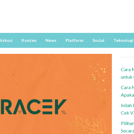
iskusi
Konten
News
Platform
Social
Teknologi
Cara 
untuk
Cara 
Apaka
Inila
Cek V
Piliha
Secar