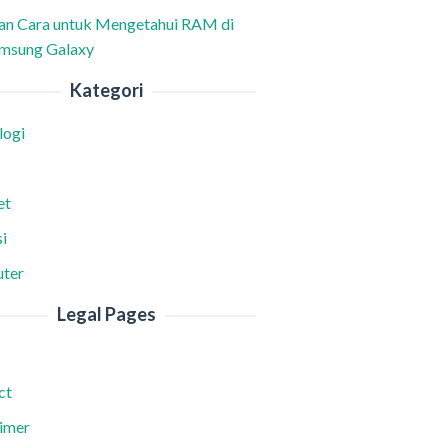
han Cara untuk Mengetahui RAM di
msung Galaxy
Kategori
logi
et
i
ter
Legal Pages
ct
aimer