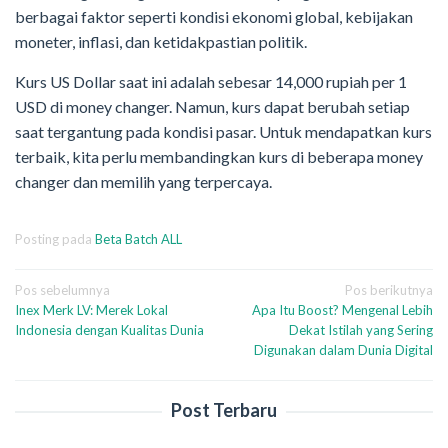
berbagai faktor seperti kondisi ekonomi global, kebijakan
moneter, inflasi, dan ketidakpastian politik.
Kurs US Dollar saat ini adalah sebesar 14,000 rupiah per 1
USD di money changer. Namun, kurs dapat berubah setiap
saat tergantung pada kondisi pasar. Untuk mendapatkan kurs
terbaik, kita perlu membandingkan kurs di beberapa money
changer dan memilih yang terpercaya.
Posting pada
Beta Batch ALL
Navigasi
Pos sebelumnya
Pos berikutnya
Inex Merk LV: Merek Lokal
Apa Itu Boost? Mengenal Lebih
pos
Indonesia dengan Kualitas Dunia
Dekat Istilah yang Sering
Digunakan dalam Dunia Digital
Post Terbaru