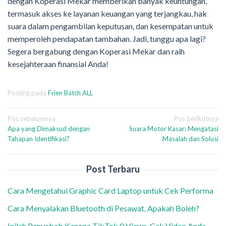
dengan Koperasi Mekar memberikan banyak keuntungan,
termasuk akses ke layanan keuangan yang terjangkau, hak
suara dalam pengambilan keputusan, dan kesempatan untuk
memperoleh pendapatan tambahan. Jadi, tunggu apa lagi?
Segera bergabung dengan Koperasi Mekar dan raih
kesejahteraan finansial Anda!
Posting pada
Frien Batch ALL
Navigasi
Pos sebelumnya
Pos berikutnya
Apa yang Dimaksud dengan
Suara Motor Kasar: Mengatasi
pos
Tahapan Identifikasi?
Masalah dan Solusi
Post Terbaru
Cara Mengetahui Graphic Card Laptop untuk Cek Performa
Cara Menyalakan Bluetooth di Pesawat, Apakah Boleh?
Inilah Penyebab Kenapa TikTok 0 Views, Cek Video Anda