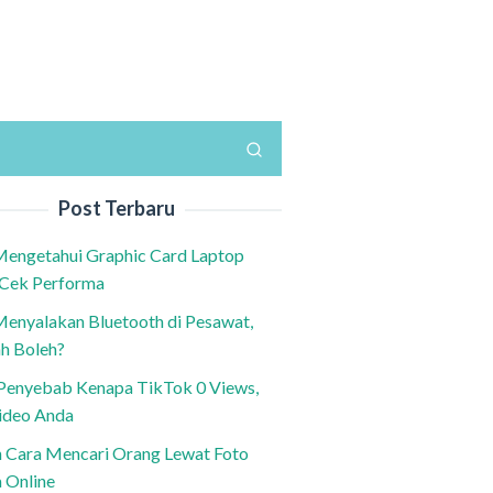
Post Terbaru
Mengetahui Graphic Card Laptop
 Cek Performa
Menyalakan Bluetooth di Pesawat,
h Boleh?
h Penyebab Kenapa TikTok 0 Views,
ideo Anda
n Cara Mencari Orang Lewat Foto
a Online