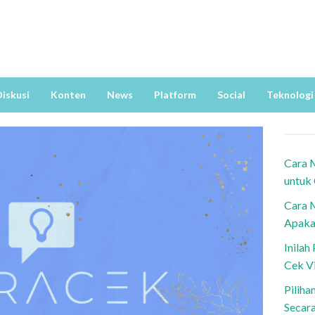
iskusi
Konten
News
Platform
Social
Teknologi
Cara 
untuk
Cara 
Apaka
Inila
Cek V
Piliha
Secar