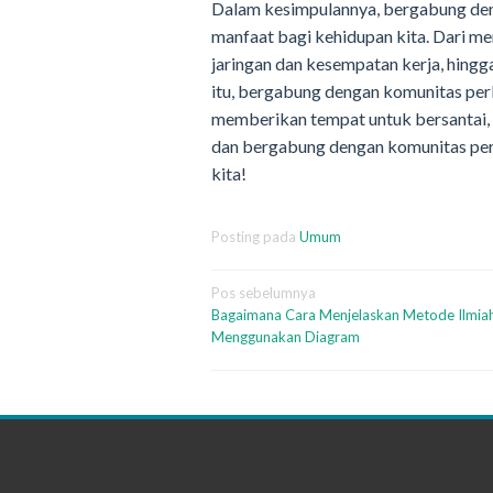
Dalam kesimpulannya, bergabung de
manfaat bagi kehidupan kita. Dari me
jaringan dan kesempatan kerja, hing
itu, bergabung dengan komunitas per
memberikan tempat untuk bersantai, s
dan bergabung dengan komunitas perk
kita!
Posting pada
Umum
Navigasi
Pos sebelumnya
Bagaimana Cara Menjelaskan Metode Ilmia
pos
Menggunakan Diagram