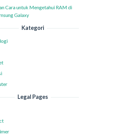
han Cara untuk Mengetahui RAM di
msung Galaxy
Kategori
logi
et
i
ter
Legal Pages
ct
aimer