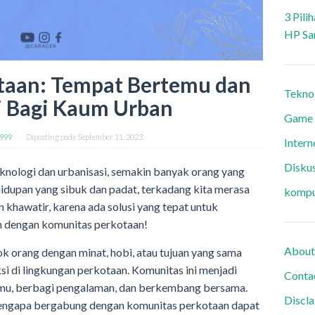
3 Pili
HP Sa
taan: Tempat Bertemu dan
Tekno
i Bagi Kaum Urban
Game
9999
Diposting pada
September 11, 2023
Intern
Diskus
nologi dan urbanisasi, semakin banyak orang yang
hidupan yang sibuk dan padat, terkadang kita merasa
kompu
n khawatir, karena ada solusi yang tepat untuk
h dengan komunitas perkotaan!
About
 orang dengan minat, hobi, atau tujuan yang sama
si di lingkungan perkotaan. Komunitas ini menjadi
Conta
mu, berbagi pengalaman, dan berkembang bersama.
Discl
 mengapa bergabung dengan komunitas perkotaan dapat