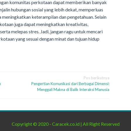
ngan komunitas perkotaan dapat memberikan banyak
njalin hubungan sosial yang lebih dekat, memperluas
ga meningkatkan keterampilan dan pengetahuan. Selain
kotaan juga dapat meningkatkan kreativitas,
erta melepas stres. Jadi, jangan ragu untuk mencari
otaan yang sesuai dengan minat dan tujuan hidup
Pos berikutnya
h
Pengertian Komunikasi dari Berbagai Dimensi:
Menggali Makna di Balik Interaksi Manusia
Copyright © 2020 - Caracek.co.id | All Right Reserved