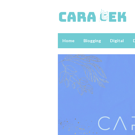
Loncat
ke
konten
Home
Blogging
Digital
D