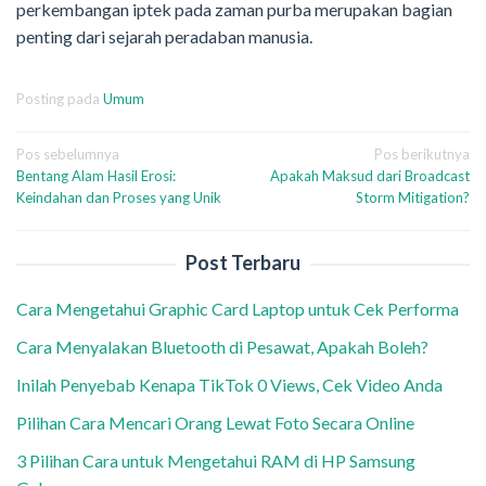
perkembangan iptek pada zaman purba merupakan bagian
penting dari sejarah peradaban manusia.
Posting pada
Umum
Navigasi
Pos sebelumnya
Pos berikutnya
Bentang Alam Hasil Erosi:
Apakah Maksud dari Broadcast
pos
Keindahan dan Proses yang Unik
Storm Mitigation?
Post Terbaru
Cara Mengetahui Graphic Card Laptop untuk Cek Performa
Cara Menyalakan Bluetooth di Pesawat, Apakah Boleh?
Inilah Penyebab Kenapa TikTok 0 Views, Cek Video Anda
Pilihan Cara Mencari Orang Lewat Foto Secara Online
3 Pilihan Cara untuk Mengetahui RAM di HP Samsung