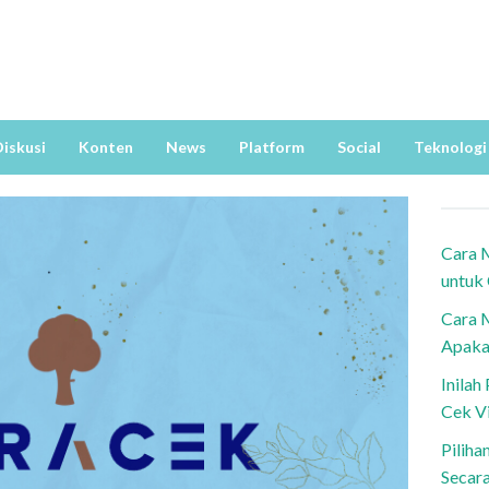
iskusi
Konten
News
Platform
Social
Teknologi
Cara 
untuk
Cara 
Apaka
Inila
Cek V
Piliha
Secar