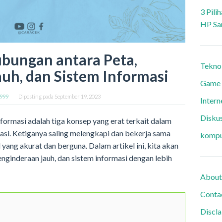
3 Pili
HP Sa
ubungan antara Peta,
Tekno
uh, dan Sistem Informasi
Game
9999
Diposting pada
September 19, 2023
Intern
Diskus
nformasi adalah tiga konsep yang erat terkait dalam
asi. Ketiganya saling melengkapi dan bekerja sama
kompu
yang akurat dan berguna. Dalam artikel ini, kita akan
nginderaan jauh, dan sistem informasi dengan lebih
About
Conta
Discl