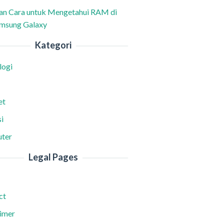
han Cara untuk Mengetahui RAM di
msung Galaxy
Kategori
logi
et
i
ter
Legal Pages
ct
aimer