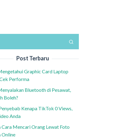
Post Terbaru
Mengetahui Graphic Card Laptop
 Cek Performa
Menyalakan Bluetooth di Pesawat,
h Boleh?
h Penyebab Kenapa TikTok 0 Views,
ideo Anda
n Cara Mencari Orang Lewat Foto
a Online