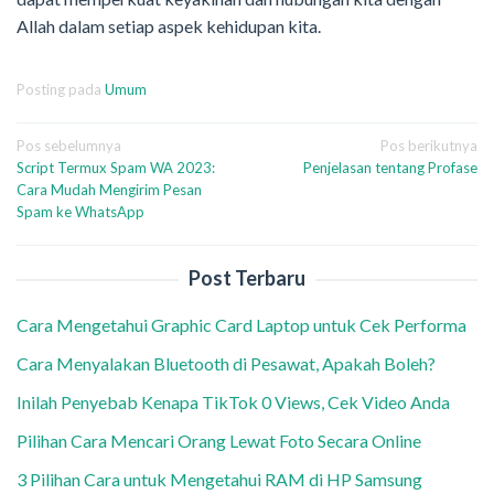
Allah dalam setiap aspek kehidupan kita.
Posting pada
Umum
Navigasi
Pos sebelumnya
Pos berikutnya
Script Termux Spam WA 2023:
Penjelasan tentang Profase
pos
Cara Mudah Mengirim Pesan
Spam ke WhatsApp
Post Terbaru
Cara Mengetahui Graphic Card Laptop untuk Cek Performa
Cara Menyalakan Bluetooth di Pesawat, Apakah Boleh?
Inilah Penyebab Kenapa TikTok 0 Views, Cek Video Anda
Pilihan Cara Mencari Orang Lewat Foto Secara Online
3 Pilihan Cara untuk Mengetahui RAM di HP Samsung