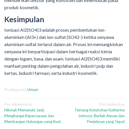
memberikan tekstur yang konsisten dan kelembutan pada
produk kosmetik.
Kesimpulan
Ionisasi Al2(SO4)3 adalah proses pembentukan ion-
aluminium (Al3+) dan ion-sulfat (SO42-) ketika senyawa
aluminium sulfat terlarut dalam air. Proses ini memungkinkan
senyawa ini berpartisipasi dalam berbagai reaksi kimia
dengan logam, basa, dan asam. Ionisasi Al2(SO4)3 memiliki
manfaat penting dalam pengolahan air, industri pulp dan
kertas, industri farmasi, serta industri kosmetik.
Posting pada
Umum
Navigasi
Pos sebelumnya
Pos berikutnya
Hikmah Memenuhi Janji:
Tentang Ketokohan Katherine
pos
Menghargai Kepercayaan dan
Johnson: Berilah Alasan dan
Membangun Hubungan yang Kuat
Penjelasan yang Tepat