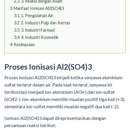
2.3
3. Reaksi dengan Asam
3
Manfaat Ionisasi Al2(SO4)3
3.1
1. Pengolahan Air
3.2
2. Industri Pulp dan Kertas
3.3
3. Industri Farmasi
3.4
4. Industri Kosmetik
4
Kesimpulan
Proses Ionisasi Al2(SO4)3
Proses ionisasi Al2(SO4)3 terjadi ketika senyawa aluminium
sulfat terlarut dalam air. Pada saat terlarut, senyawa ini
terdisosiasi menjadi ion-aluminium (Al3+) dan ion-sulfat
(SO42-). Ion-aluminium memiliki muatan positif tiga kali (+3),
sementara ion-sulfat memiliki muatan negatif dua kali (-2).
Ionisasi Al2(SO4)3 dapat direpresentasikan dengan
persamaan reaksi berikut: