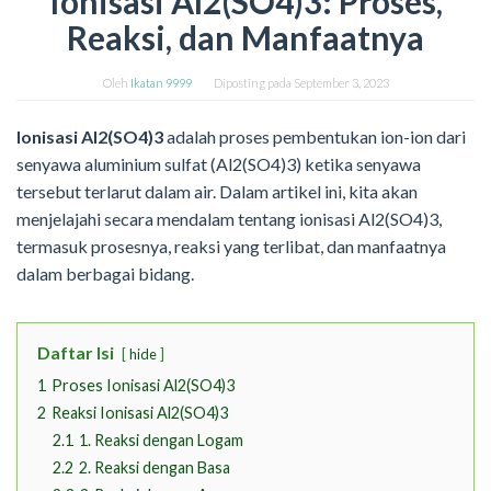
Ionisasi Al2(SO4)3: Proses,
Reaksi, dan Manfaatnya
Oleh
Ikatan 9999
Diposting pada
September 3, 2023
Ionisasi Al2(SO4)3
adalah proses pembentukan ion-ion dari
senyawa aluminium sulfat (Al2(SO4)3) ketika senyawa
tersebut terlarut dalam air. Dalam artikel ini, kita akan
menjelajahi secara mendalam tentang ionisasi Al2(SO4)3,
termasuk prosesnya, reaksi yang terlibat, dan manfaatnya
dalam berbagai bidang.
Daftar Isi
hide
1
Proses Ionisasi Al2(SO4)3
2
Reaksi Ionisasi Al2(SO4)3
2.1
1. Reaksi dengan Logam
2.2
2. Reaksi dengan Basa