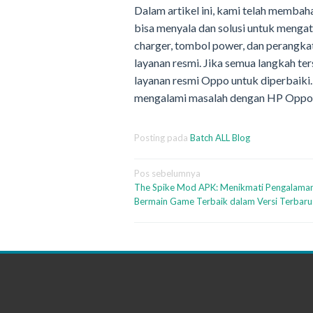
Dalam artikel ini, kami telah mem
bisa menyala dan solusi untuk mengat
charger, tombol power, dan perang
layanan resmi. Jika semua langkah t
layanan resmi Oppo untuk diperbaiki.
mengalami masalah dengan HP Oppo y
Posting pada
Batch ALL Blog
Navigasi
Pos sebelumnya
The Spike Mod APK: Menikmati Pengalama
pos
Bermain Game Terbaik dalam Versi Terbaru