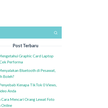
Post Terbaru
Mengetahui Graphic Card Laptop
 Cek Performa
Menyalakan Bluetooth di Pesawat,
h Boleh?
h Penyebab Kenapa TikTok 0 Views,
ideo Anda
n Cara Mencari Orang Lewat Foto
a Online