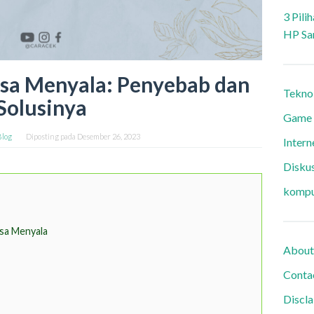
3 Pili
HP Sa
sa Menyala: Penyebab dan
Tekno
Solusinya
Game
Blog
Diposting pada
Desember 26, 2023
Intern
Diskus
kompu
sa Menyala
About
Conta
Discl