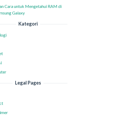
han Cara untuk Mengetahui RAM di
msung Galaxy
Kategori
logi
et
i
ter
Legal Pages
ct
aimer