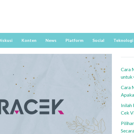
iskusi
Konten
News
Platform
Social
Teknologi
Cara 
untuk
Cara 
Apaka
Inila
Cek V
Piliha
Secar