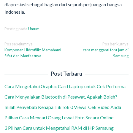
diapresiasi sebagai bagian dari sejarah perjuangan bangsa
Indonesia.
Posting pada
Umum
Navigasi
Pos sebelumnya
Pos berikutnya
Komponen Hidrofilik: Memahami
cara mengganti font jam di
pos
Sifat dan Manfaatnya
Samsung
Post Terbaru
Cara Mengetahui Graphic Card Laptop untuk Cek Performa
Cara Menyalakan Bluetooth di Pesawat, Apakah Boleh?
Inilah Penyebab Kenapa TikTok 0 Views, Cek Video Anda
Pilihan Cara Mencari Orang Lewat Foto Secara Online
3 Pilihan Cara untuk Mengetahui RAM di HP Samsung