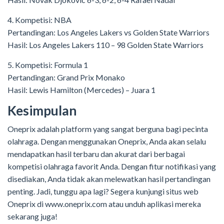
4. Kompetisi: NBA
Pertandingan: Los Angeles Lakers vs Golden State Warriors
Hasil: Los Angeles Lakers 110 – 98 Golden State Warriors
5. Kompetisi: Formula 1
Pertandingan: Grand Prix Monako
Hasil: Lewis Hamilton (Mercedes) – Juara 1
Kesimpulan
Oneprix adalah platform yang sangat berguna bagi pecinta
olahraga. Dengan menggunakan Oneprix, Anda akan selalu
mendapatkan hasil terbaru dan akurat dari berbagai
kompetisi olahraga favorit Anda. Dengan fitur notifikasi yang
disediakan, Anda tidak akan melewatkan hasil pertandingan
penting. Jadi, tunggu apa lagi? Segera kunjungi situs web
Oneprix di www.oneprix.com atau unduh aplikasi mereka
sekarang juga!