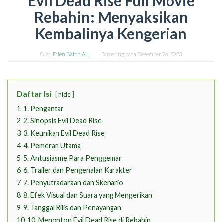
Evil Dead Rise Full Movie
Rebahin: Menyaksikan
Kembalinya Kengerian
Oleh
Frien Batch ALL
Diposting pada
Desember 26, 2023
Daftar Isi
hide
1
1. Pengantar
2
2. Sinopsis Evil Dead Rise
3
3. Keunikan Evil Dead Rise
4
4. Pemeran Utama
5
5. Antusiasme Para Penggemar
6
6. Trailer dan Pengenalan Karakter
7
7. Penyutradaraan dan Skenario
8
8. Efek Visual dan Suara yang Mengerikan
9
9. Tanggal Rilis dan Penayangan
10
10. Menonton Evil Dead Rise di Rebahin