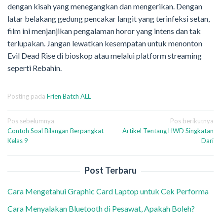
dengan kisah yang menegangkan dan mengerikan. Dengan
latar belakang gedung pencakar langit yang terinfeksi setan,
film ini menjanjikan pengalaman horor yang intens dan tak
terlupakan. Jangan lewatkan kesempatan untuk menonton
Evil Dead Rise di bioskop atau melalui platform streaming
seperti Rebahin.
Posting pada
Frien Batch ALL
Navigasi
Pos sebelumnya
Pos berikutnya
Contoh Soal Bilangan Berpangkat
Artikel Tentang HWD Singkatan
pos
Kelas 9
Dari
Post Terbaru
Cara Mengetahui Graphic Card Laptop untuk Cek Performa
Cara Menyalakan Bluetooth di Pesawat, Apakah Boleh?