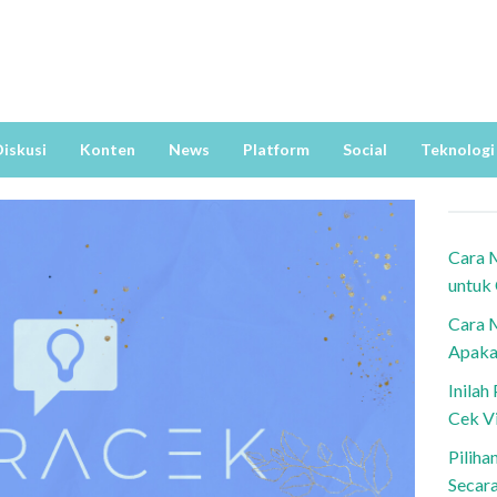
iskusi
Konten
News
Platform
Social
Teknologi
Cara 
untuk
Cara 
Apaka
Inila
Cek V
Piliha
Secar