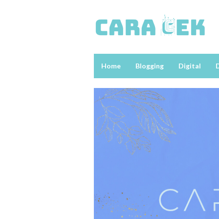
Loncat
ke
konten
Home
Blogging
Digital
D