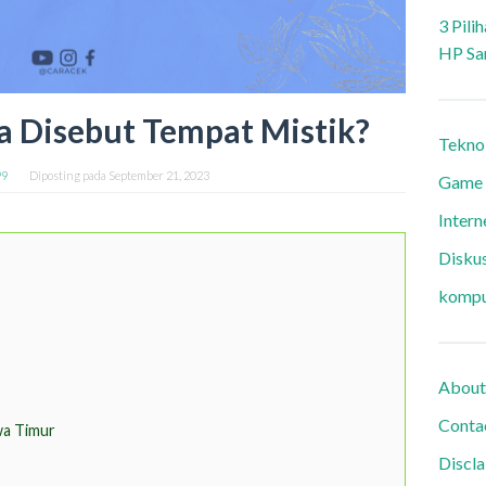
3 Pili
HP Sa
 Disebut Tempat Mistik?
Tekno
99
Diposting pada
September 21, 2023
Game
Intern
Diskus
kompu
About
Conta
wa Timur
Discl