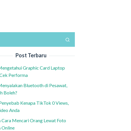
Post Terbaru
Mengetahui Graphic Card Laptop
 Cek Performa
Menyalakan Bluetooth di Pesawat,
h Boleh?
h Penyebab Kenapa TikTok 0 Views,
ideo Anda
n Cara Mencari Orang Lewat Foto
a Online