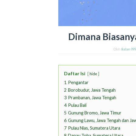
Dimana Biasanya
Oleh
Ikatan 99
Daftar Isi
hide
1
Pengantar
2
Borobudur, Jawa Tengah
3
Prambanan, Jawa Tengah
4
Pulau Bali
5
Gunung Bromo, Jawa Timur
6
Gunung Lawu, Jawa Tengah dan Ja
7
Pulau Nias, Sumatera Utara
8
Danau Toba, Sumatera Utara