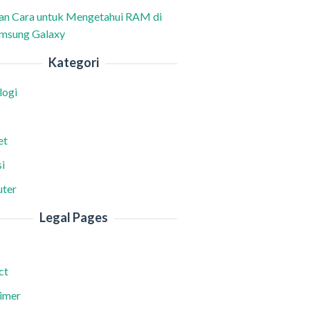
han Cara untuk Mengetahui RAM di
msung Galaxy
Kategori
logi
et
i
ter
Legal Pages
ct
aimer