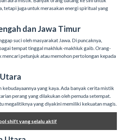
 aura mistik. Banyak orang datang ke sini untuk
a, tetapi juga untuk merasakan energi spiritual yang
engah dan Jawa Timur
ggap suci oleh masyarakat Jawa. Di puncaknya,
ebagai tempat tinggal makhluk-makhluk gaib. Orang-
uk mencari petunjuk atau memohon pertolongan kepada
 Utara
an kebudayaannya yang kaya. Ada banyak cerita mistik
i tarian perang yang dilakukan oleh pemuda setempat.
tu megalitiknya yang diyakini memiliki kekuatan magis.
l shift yang selalu aktif
a Utara