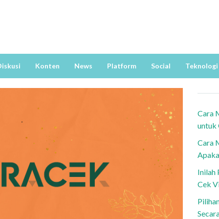
iskusi
Konten
News
Platform
Social
Teknologi
Cara 
untuk
Cara 
Apaka
Inila
Cek V
Piliha
Secar