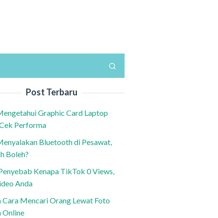
Post Terbaru
Mengetahui Graphic Card Laptop
 Cek Performa
Menyalakan Bluetooth di Pesawat,
h Boleh?
h Penyebab Kenapa TikTok 0 Views,
ideo Anda
n Cara Mencari Orang Lewat Foto
a Online