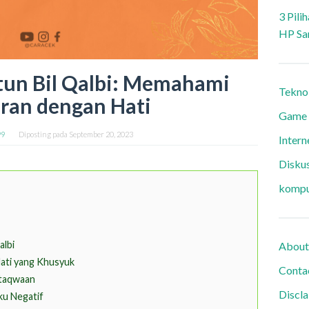
3 Pili
HP Sa
tun Bil Qalbi: Memahami
Tekno
ran dengan Hati
Game
99
Diposting pada
September 20, 2023
Intern
Diskus
kompu
albi
About
ati yang Khusyuk
Conta
etaqwaan
Discl
ku Negatif