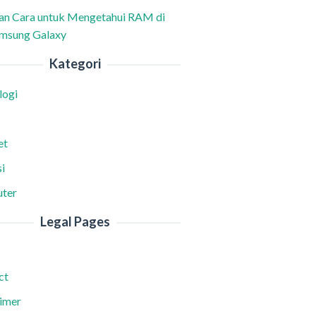
han Cara untuk Mengetahui RAM di
msung Galaxy
Kategori
logi
et
i
ter
Legal Pages
ct
aimer