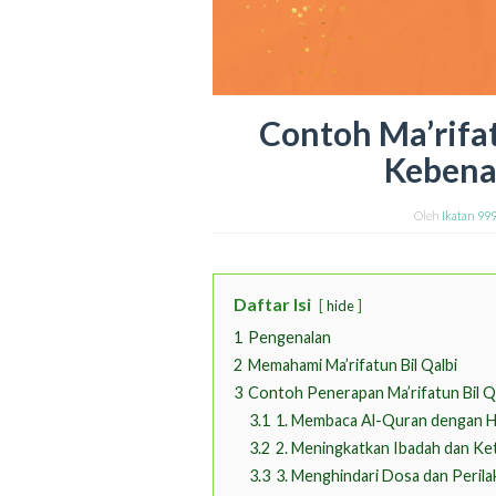
Contoh Ma’rifa
Kebena
Oleh
Ikatan 99
Daftar Isi
hide
1
Pengenalan
2
Memahami Ma’rifatun Bil Qalbi
3
Contoh Penerapan Ma’rifatun Bil Q
3.1
1. Membaca Al-Quran dengan H
3.2
2. Meningkatkan Ibadah dan K
3.3
3. Menghindari Dosa dan Perila