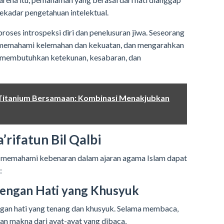
ekadar pengetahuan intelektual.
proses introspeksi diri dan penelusuran jiwa. Seseorang
 memahami kelemahan dan kekuatan, dan mengarahkan
ni membutuhkan ketekunan, kesabaran, dan
Titanium Bersamaan: Kombinasi Menakjubkan
rifatun Bil Qalbi
in memahami kebenaran dalam ajaran agama Islam dapat
:
engan Hati yang Khusyuk
gan hati yang tenang dan khusyuk. Selama membaca,
n makna dari ayat-ayat yang dibaca,