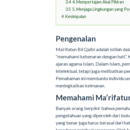
3.4
4. Mempertajam Akal Pikiran
3.5
5. Menjaga Lingkungan yang Pos
4
Kesimpulan
Pengenalan
Ma’rifatun Bil Qalbi adalah istilah 
“memahami kebenaran dengan hati”. K
ajaran agama Islam. Dalam Islam, pe
intelektual, tetapi juga melibatkan 
Pemahaman ini membantu individu un
meningkatkan keimanan.
Memahami Ma’rifatun 
Banyak orang berpikir bahwa pemaham
pengetahuan yang diperoleh dari bu
yang benar juga harus berasal dari hat
kesadaran spiritual seseorang. Oleh 