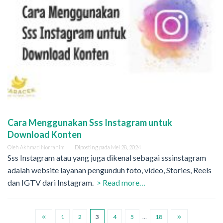
Cara Menggunakan Sss Instagram untuk
Download Konten
Oleh
Akhmad Norrahim
Diposting pada
Mei 28, 2024
Sss Instagram atau yang juga dikenal sebagai sssinstagram
adalah website layanan pengunduh foto, video, Stories, Reels
dan IGTV dari Instagram.
> Read more…
1
2
3
4
5
…
18