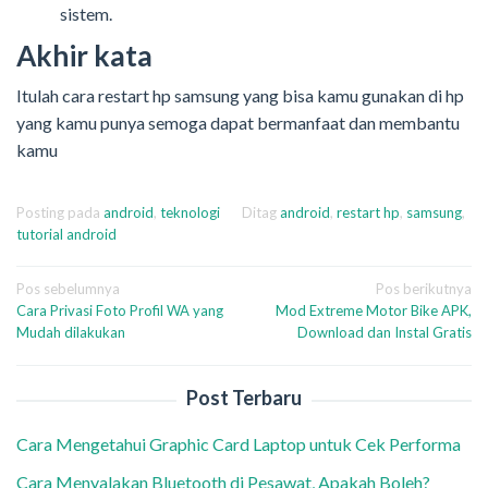
sistem.
Akhir kata
Itulah cara restart hp samsung yang bisa kamu gunakan di hp
yang kamu punya semoga dapat bermanfaat dan membantu
kamu
Posting pada
android
,
teknologi
Ditag
android
,
restart hp
,
samsung
,
tutorial android
Navigasi
Pos sebelumnya
Pos berikutnya
Cara Privasi Foto Profil WA yang
Mod Extreme Motor Bike APK,
pos
Mudah dilakukan
Download dan Instal Gratis
Post Terbaru
Cara Mengetahui Graphic Card Laptop untuk Cek Performa
Cara Menyalakan Bluetooth di Pesawat, Apakah Boleh?