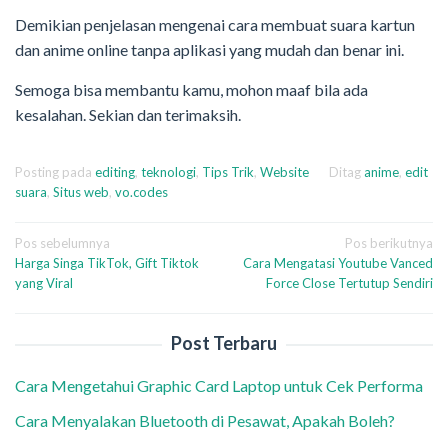
Demikian penjelasan mengenai cara membuat suara kartun
dan anime online tanpa aplikasi yang mudah dan benar ini.
Semoga bisa membantu kamu, mohon maaf bila ada
kesalahan. Sekian dan terimaksih.
Posting pada
editing
,
teknologi
,
Tips Trik
,
Website
Ditag
anime
,
edit
suara
,
Situs web
,
vo.codes
Navigasi
Pos sebelumnya
Pos berikutnya
Harga Singa TikTok, Gift Tiktok
Cara Mengatasi Youtube Vanced
pos
yang Viral
Force Close Tertutup Sendiri
Post Terbaru
Cara Mengetahui Graphic Card Laptop untuk Cek Performa
Cara Menyalakan Bluetooth di Pesawat, Apakah Boleh?