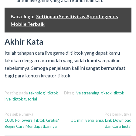
untuk live game yang akan kamu mainkan.
Baca Juga:
Settingan Sensitivitas Apex Legends
Mobile Terbaik
Akhir Kata
Itulah tahapan cara live game di tiktok yang dapat kamu
lakukan dengan cara mudah yang sudah kami sampaikan
sebelumnya. Semoga penjelasan kali ini sangat bermanfaat
bagi para konten kreator tiktok.
Posting pada
teknologi
,
tiktok
Ditag
live streaming
,
tiktok
,
tiktok
live
,
tiktok tutorial
Navigasi
Pos sebelumnya
Pos berikutnya
1000 Followers Tiktok Gratis?
UC mini versi lama, Link Download
pos
Begini Cara Mendapatkannya
dan Cara Instal