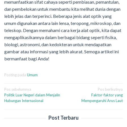
memanfaatkan sifat cahaya seperti pembiasan, pemantulan,
dan pembelokan untuk membantu kita melihat dunia dengan
lebih jelas dan terperinci. Beberapa jenis alat optik yang
umum digunakan antara lain lensa, teropong, mikroskop, dan
teleskop. Dengan memahami cara kerja alat optik, kita dapat
mengaplikasikannya dalam berbagai bidang seperti fisika,
biologi, astronomi, dan kedokteran untuk mendapatkan
gambar atau informasi yang lebih akurat. Semoga artikel ini
bermanfaat bagi Anda!
Posting pada
Umum
Navigasi
Pos sebelumnya
Pos berikutnya
Politik Luar Negeri dalam Menjalin
Faktor-faktor yang
pos
Hubungan Internasional
Mempengaruhi Arus Laut
Post Terbaru