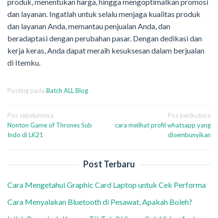
produk, menentukan harga, hingga mengoptimalkan promosi
dan layanan. Ingatlah untuk selalu menjaga kualitas produk
dan layanan Anda, memantau penjualan Anda, dan
beradaptasi dengan perubahan pasar. Dengan dedikasi dan
kerja keras, Anda dapat meraih kesuksesan dalam berjualan
di Itemku.
Posting pada
Batch ALL Blog
Navigasi
Pos sebelumnya
Pos berikutnya
Nonton Game of Thrones Sub
cara melihat profil whatsapp yang
pos
Indo di LK21
disembunyikan
Post Terbaru
Cara Mengetahui Graphic Card Laptop untuk Cek Performa
Cara Menyalakan Bluetooth di Pesawat, Apakah Boleh?