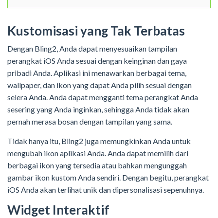
Kustomisasi yang Tak Terbatas
Dengan Bling2, Anda dapat menyesuaikan tampilan
perangkat iOS Anda sesuai dengan keinginan dan gaya
pribadi Anda. Aplikasi ini menawarkan berbagai tema,
wallpaper, dan ikon yang dapat Anda pilih sesuai dengan
selera Anda. Anda dapat mengganti tema perangkat Anda
sesering yang Anda inginkan, sehingga Anda tidak akan
pernah merasa bosan dengan tampilan yang sama.
Tidak hanya itu, Bling2 juga memungkinkan Anda untuk
mengubah ikon aplikasi Anda. Anda dapat memilih dari
berbagai ikon yang tersedia atau bahkan mengunggah
gambar ikon kustom Anda sendiri. Dengan begitu, perangkat
iOS Anda akan terlihat unik dan dipersonalisasi sepenuhnya.
Widget Interaktif