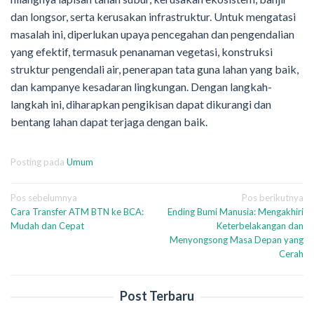
dan longsor, serta kerusakan infrastruktur. Untuk mengatasi
masalah ini, diperlukan upaya pencegahan dan pengendalian
yang efektif, termasuk penanaman vegetasi, konstruksi
struktur pengendali air, penerapan tata guna lahan yang baik,
dan kampanye kesadaran lingkungan. Dengan langkah-
langkah ini, diharapkan pengikisan dapat dikurangi dan
bentang lahan dapat terjaga dengan baik.
Posting pada
Umum
Navigasi
Pos sebelumnya
Pos berikutnya
Cara Transfer ATM BTN ke BCA:
Ending Bumi Manusia: Mengakhiri
pos
Mudah dan Cepat
Keterbelakangan dan
Menyongsong Masa Depan yang
Cerah
Post Terbaru