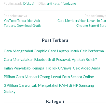
Posting pada
Diskusi
Ditag
arti kata
,
friendzone
Navigasi
Pos sebelumnya
Pos berikutnya
YouTube Tanpa iklan Apk
Cara Membersihkan Layar Hp Biar
pos
Terbaru, Download Gratis
Kinclong Seperti Baru
Post Terbaru
Cara Mengetahui Graphic Card Laptop untuk Cek Performa
Cara Menyalakan Bluetooth di Pesawat, Apakah Boleh?
Inilah Penyebab Kenapa TikTok 0 Views, Cek Video Anda
Pilihan Cara Mencari Orang Lewat Foto Secara Online
3 Pilihan Cara untuk Mengetahui RAM di HP Samsung
Galaxy
Kategori