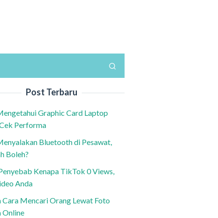
Post Terbaru
Mengetahui Graphic Card Laptop
 Cek Performa
Menyalakan Bluetooth di Pesawat,
h Boleh?
h Penyebab Kenapa TikTok 0 Views,
ideo Anda
n Cara Mencari Orang Lewat Foto
a Online