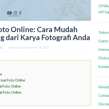
3 Pili
HP Sa
Foto Online: Cara Mudah
Tekno
 dari Karya Fotografi Anda
Game
 ALL
Diposting pada
Desember 26, 2023
Intern
Diskus
kompu
ne
Jual Foto Online
al Foto Online
About
al Foto Online
Conta
Discl