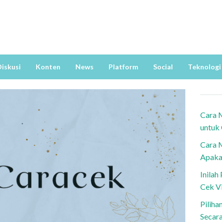
iskusi
Konten
News
Platform
Social
Teknologi
Cara 
untuk
Cara 
Apaka
Inila
Cek V
Piliha
Secar