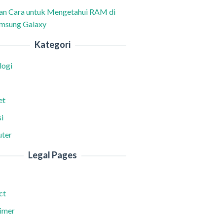
han Cara untuk Mengetahui RAM di
msung Galaxy
Kategori
logi
et
i
ter
Legal Pages
ct
aimer