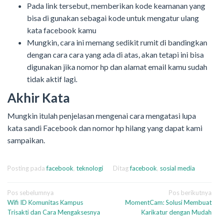
Pada link tersebut, memberikan kode keamanan yang
bisa di gunakan sebagai kode untuk mengatur ulang
kata facebook kamu
Mungkin, cara ini memang sedikit rumit di bandingkan
dengan cara cara yang ada di atas, akan tetapi ini bisa
digunakan jika nomor hp dan alamat email kamu sudah
tidak aktif lagi.
Akhir Kata
Mungkin itulah penjelasan mengenai cara mengatasi lupa
kata sandi Facebook dan nomor hp hilang yang dapat kami
sampaikan.
Posting pada
facebook
,
teknologi
Ditag
facebook
,
sosial media
Navigasi
Pos sebelumnya
Pos berikutnya
Wifi ID Komunitas Kampus
MomentCam: Solusi Membuat
pos
Trisakti dan Cara Mengaksesnya
Karikatur dengan Mudah