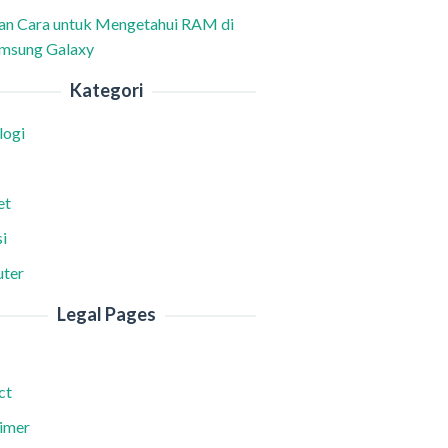
han Cara untuk Mengetahui RAM di
msung Galaxy
Kategori
logi
et
i
ter
Legal Pages
ct
aimer