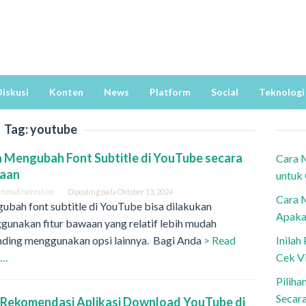
iskusi
Konten
News
Platform
Social
Teknologi
Tag:
youtube
 Mengubah Font Subtitle di YouTube secara
Cara 
aan
untuk
khmad Norrahim
Diposting pada
Oktober 13, 2024
Cara 
ubah font subtitle di YouTube bisa dilakukan
Apaka
gunakan fitur bawaan yang relatif lebih mudah
nding menggunakan opsi lainnya. Bagi Anda
> Read
Inila
e…
Cek V
Piliha
Secar
5 Rekomendasi Aplikasi Download YouTube di