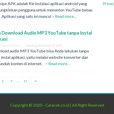
pe APK adalah file instalasi aplikasi android yang
Privac
ngkinkan pengguna untuk menonton YouTube bebas
. Aplikasi yang satu ini muncul
> Read more…
a Download Audio MP3 YouTube tanpa Instal
kasi
khmad Norrahim
Diposting pada
Maret 31, 2024
load audio MP3 YouTube bisa Anda lakukan tanpa
 instal aplikasi, yaitu melalui website konverter dan
unduh konten di internet.
> Read more…
2
3
…
11
Copyright © 2020 - Caracek.co.id | All Right Reserved