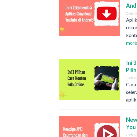
And
Oleh
A
Apli
reko
kont
mor
Ini 
Pili
Oleh
A
Cara 
seler
aplik
Newp
YouT
Oleh
A