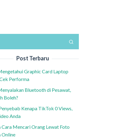
Post Terbaru
Mengetahui Graphic Card Laptop
 Cek Performa
Menyalakan Bluetooth di Pesawat,
h Boleh?
h Penyebab Kenapa TikTok 0 Views,
ideo Anda
n Cara Mencari Orang Lewat Foto
a Online