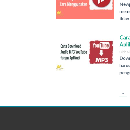
Newpi
memu
iklan
Car
Apli
Oleh
A
Down
harus
peng
1