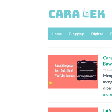
Loncat
ke
konten
Home
Blogging
Digital
D
Cara
Baw
Oleh
A
Meng
meng
diba
mor
Ini 