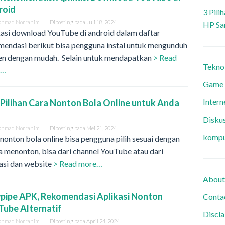
roid
3 Pili
khmad Norrahim
Diposting pada
Juli 18, 2024
HP Sa
kasi download YouTube di android dalam daftar
mendasi berikut bisa pengguna instal untuk mengunduh
en dengan mudah. Selain untuk mendapatkan
> Read
Tekno
e…
Game
Intern
3 Pilihan Cara Nonton Bola Online untuk Anda
h
Diskus
khmad Norrahim
Diposting pada
Mei 21, 2024
kompu
nonton bola online bisa pengguna pilih sesuai dengan
a menonton, bisa dari channel YouTube atau dari
asi dan website
> Read more…
About
ipe APK, Rekomendasi Aplikasi Nonton
Conta
ube Alternatif
Discl
khmad Norrahim
Diposting pada
April 24, 2024